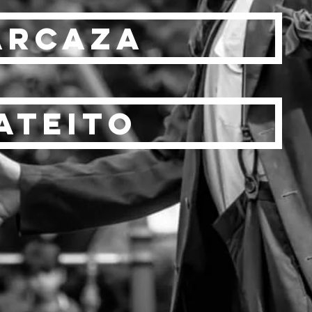
arcaza
ateito