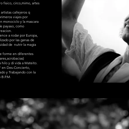
o fisico, circo,mimo, artes
artistas callejeros q
rimeros viajes por
 un monociclo y la mascara
de payaso, como
reacion.
mence a rodar por Europa,
izado por las ganas de
sidad de nutrir la magia
e forme en diferentes
bares,acrobacias)
 hilo y di vida a Mateito.
 en Des-Concierto,
rado y Trabajando con la
 B.P.M.