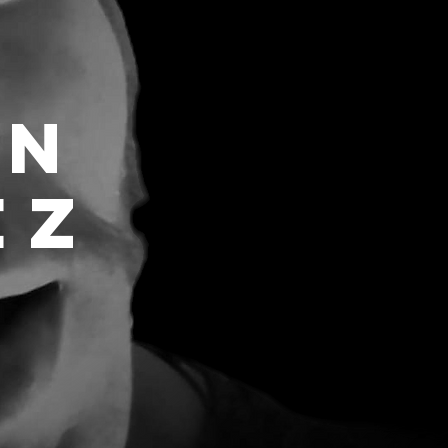
an
ez
-